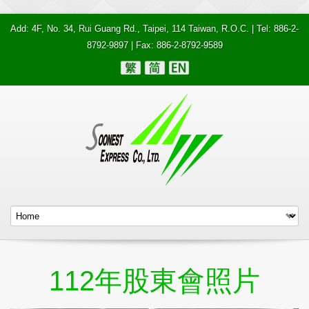
Add: 4F, No. 34, Rui Guang Rd., Taipei, 114 Taiwan, R.O.C. | Tel: 886-2-
8792-9897 | Fax: 886-2-8792-9589
112年股東會照片