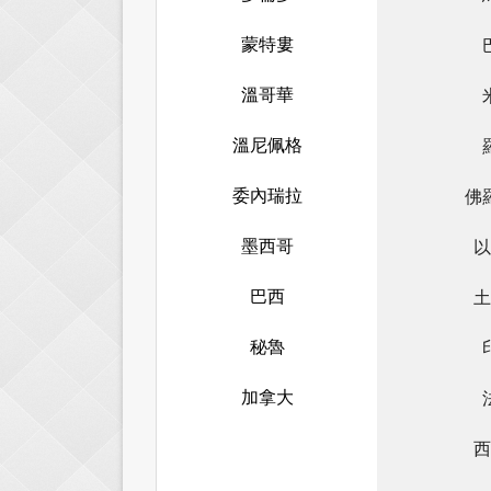
蒙特婁
溫哥華
溫尼佩格
委內瑞拉
佛
墨西哥
以
巴西
土
秘魯
加拿大
西