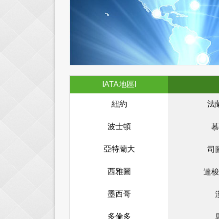
IATA地區I
紐約
法
波士頓
慕
亞特蘭大
司
西雅圖
達梭
墨西哥
多倫多