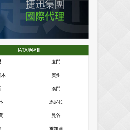
IATA地區III
梨
廈門
斯本
廣州
斯
澳門
本
馬尼拉
蘭
曼谷
津
雅加達