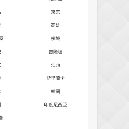
島
東京
阪
高雄
屋
檳城
城
吉隆坡
京
汕頭
連
斯里蘭卡
本
韓國
洲
印度尼西亞
蘭