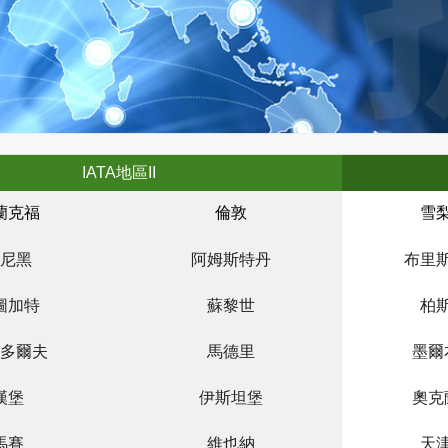
IATA地區II
蘭克福
倫敦
雪
尼黑
阿姆斯特丹
布里
圖加特
蘇黎世
柏
多爾夫
馬德里
墨爾
漢堡
伊斯坦堡
奧克
馬賽
維也納
天