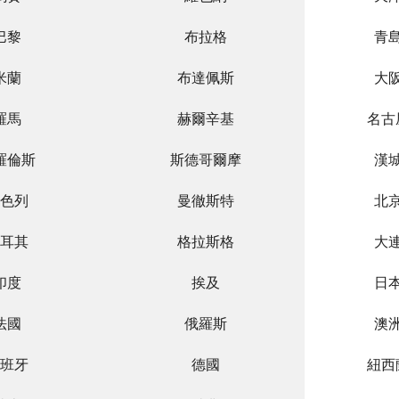
巴黎
布拉格
青
米蘭
布達佩斯
大
羅馬
赫爾辛基
名古
羅倫斯
斯德哥爾摩
漢
色列
曼徹斯特
北
耳其
格拉斯格
大
印度
挨及
日
法國
俄羅斯
澳
班牙
德國
紐西