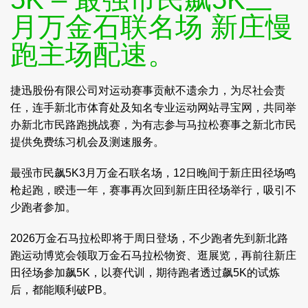
月万金石联名场 新庄慢
跑主场配速。
捷迅股份有限公司对运动赛事贡献不遗余力，为尽社会责
任，连手新北市体育处及知名专业运动网站寻宝网，共同举
办新北市民路跑挑战赛，为有志参与马拉松赛事之新北市民
提供免费练习机会及测速服务。
最强市民飙5K3月万金石联名场，12日晚间于新庄田径场鸣
枪起跑，睽违一年，赛事再次回到新庄田径场举行，吸引不
少跑者参加。
2026万金石马拉松即将于周日登场，不少跑者先到新北路
跑运动博览会领取万金石马拉松物资、逛展览，再前往新庄
田径场参加飙5K，以赛代训，期待跑者透过飙5K的试炼
后，都能顺利破PB。